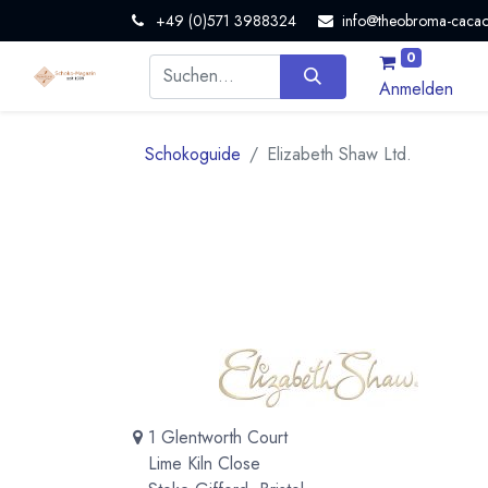
+49 (0)571 3988324
info@theobroma-cacao
0
Anmelden
Schokoguide
Elizabeth Shaw Ltd.
1 Glentworth Court
Lime Kiln Close