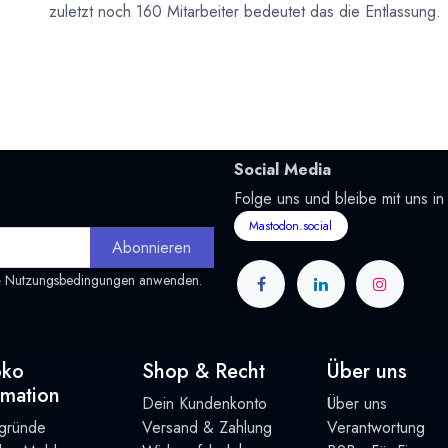
zuletzt noch 160 Mitarbeiter bedeutet das die Entlassung.
Social Media
Folge uns und bleibe mit uns in
Mastodon.social
Abonnieren
&
Nutzungsbedingungen
anwenden.
oko
Shop & Recht
Über uns
rmation
Dein Kundenkonto
Über uns
rgründe
Versand & Zahlung
Verantwortung