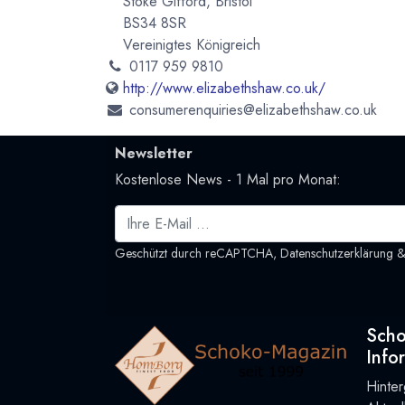
Stoke Gifford, Bristol
BS34 8SR
Vereinigtes Königreich
0117 959 9810
http://www.elizabethshaw.co.uk/
consumerenquiries@elizabethshaw.co.uk
Newsletter
Kostenlose News - 1 Mal pro Monat:
Geschützt durch reCAPTCHA,
Datenschutzerklärung
Sch
Info
Hinte