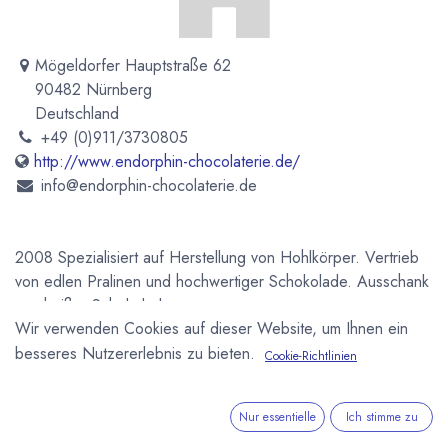
Mögeldorfer Hauptstraße 62
90482 Nürnberg
Deutschland
+49 (0)911/3730805
http://www.endorphin-chocolaterie.de/
info@endorphin-chocolaterie.de
2008 Spezialisiert auf Herstellung von Hohlkörper. Vertrieb
von edlen Pralinen und hochwertiger Schokolade. Ausschank
von heißer Schokolade.
Wir verwenden Cookies auf dieser Website, um Ihnen ein
Newsletter
besseres Nutzererlebnis zu bieten.
Cookie-Richtlinien
Kostenlose News - 1 Mal pro Monat:
Nur essentielle
Ich stimme zu
Abonnieren