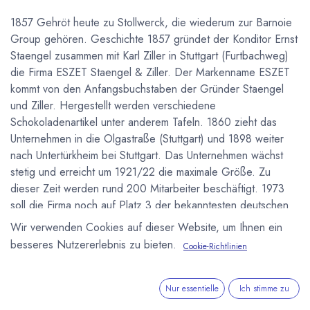
1857 Gehröt heute zu Stollwerck, die wiederum zur Barnoie
Group gehören. Geschichte 1857 gründet der Konditor Ernst
Staengel zusammen mit Karl Ziller in Stuttgart (Furtbachweg)
die Firma ESZET Staengel & Ziller. Der Markenname ESZET
kommt von den Anfangsbuchstaben der Gründer Staengel
und Ziller. Hergestellt werden verschiedene
Schokoladenartikel unter anderem Tafeln. 1860 zieht das
Unternehmen in die Olgastraße (Stuttgart) und 1898 weiter
nach Untertürkheim bei Stuttgart. Das Unternehmen wächst
stetig und erreicht um 1921/22 die maximale Größe. Zu
dieser Zeit werden rund 200 Mitarbeiter beschäftigt. 1973
soll die Firma noch auf Platz 3 der bekanntesten deutschen
Schokoladenmarken gewesen sein. 1975 folgt der Konkurs
Wir verwenden Cookies auf dieser Website, um Ihnen ein
und die Firma wird von Stollwerck übernommen, die
besseres Nutzererlebnis zu bieten.
Cookie-Richtlinien
Produktion in Stuttgart beendet. Die Produktion der Eszet-
Schnitten beginnt 1933, sie wird ab 1975 von Stollwerck
weitergeführt. Die Eszet-Schnitten sind das einzige Produkt
Nur essentielle
Ich stimme zu
von Staengel und Ziller, das die Zeit bis heute überlebt hat.