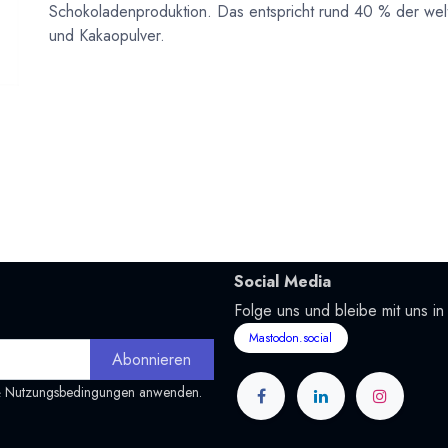
Schokoladenproduktion. Das entspricht rund 40 % der wel
und Kakaopulver.
Social Media
Folge uns und bleibe mit uns in
Mastodon.social
Abonnieren
&
Nutzungsbedingungen
anwenden.