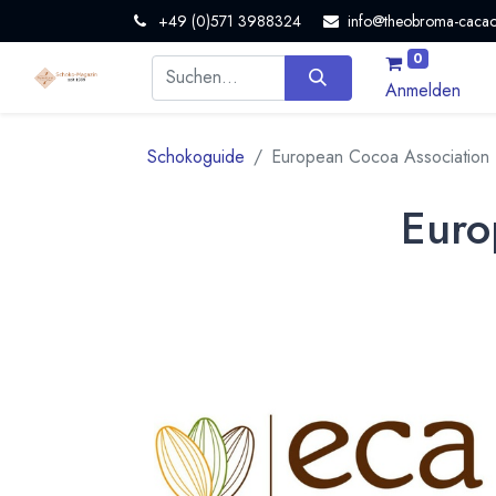
+49 (0)571 3988324
info@theobroma-cacao
0
Anmelden
Schokoguide
European Cocoa Association
Euro