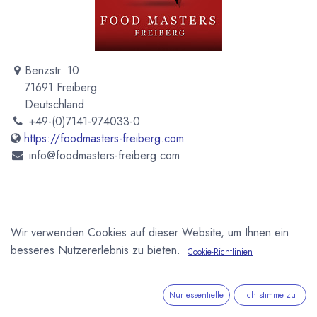
Benzstr. 10
71691 Freiberg
Deutschland
+49-(0)7141-974033-0
https://foodmasters-freiberg.com
info@foodmasters-freiberg.com
Wir verwenden Cookies auf dieser Website, um Ihnen ein
besseres Nutzererlebnis zu bieten.
Die Food Masters Freiberg GmbH bietet Maschinen und
Cookie-Richtlinien
Anlagen für die industrielle Verarbeitung von
Kakaobohnen, Nüssen, Malz und Getreide an.
Nur essentielle
Ich stimme zu