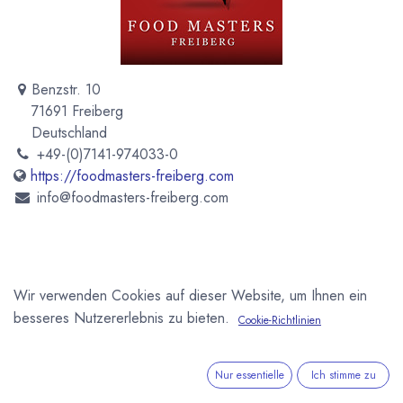
Benzstr. 10
71691 Freiberg
Deutschland
+49-(0)7141-974033-0
https://foodmasters-freiberg.com
info@foodmasters-freiberg.com
Wir verwenden Cookies auf dieser Website, um Ihnen ein
besseres Nutzererlebnis zu bieten.
Die Food Masters Freiberg GmbH bietet Maschinen und
Cookie-Richtlinien
Anlagen für die industrielle Verarbeitung von
Kakaobohnen, Nüssen, Malz und Getreide an.
Nur essentielle
Ich stimme zu