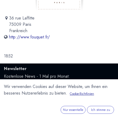
36 rue Laffitte
75009 Paris
Frankreich
http://www.fouquet.fr/
1852
Newsletter
Kostenlose News - 1 Mal pro Monat:
Wir verwenden Cookies auf dieser Website, um Ihnen ein
Abonnieren
besseres Nutzererlebnis zu bieten.
Cookie-Richtlinien
Geschützt durch reCAPTCHA,
Datenschutzerklärung
&
Nutzungsbedingungen
anwenden.
Nur essentielle
Ich stimme zu
Social Media