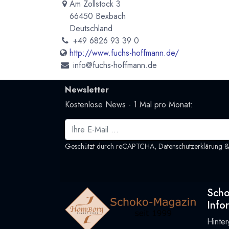
Am Zollstock 3
66450 Bexbach
Deutschland
+49 6826 93 39 0
http://www.fuchs-hoffmann.de/
info@fuchs-hoffmann.de
Newsletter
Kostenlose News - 1 Mal pro Monat:
Geschützt durch reCAPTCHA,
Datenschutzerklärung
Sch
Info
Hinte