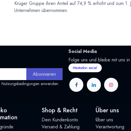
Krüger Gruppe ihren Anteil auf 74,9 % erhöht und zum 1. 
Unternehmen übernommen.
Social Media
Folge uns und bleibe mit uns in
Mastodon.social
Abonnieren
&
Nutzungsbedingungen
anwenden.
oko
Shop & Recht
Über uns
rmation
Dein Kundenkonto
Über uns
rgründe
Versand & Zahlung
Verantwortung