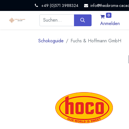
+49 (0)571 3988324
info@theobroma-cacao
0
Anmelden
Schokoguide
Fuchs & Hoffmann GmbH