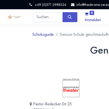
+49 (0)571 3988324
info@theobroma-cacao
0
Anmelden
Schokoguide
Genuss-Schule geschmacksth
Genu
Pastor-Redecker-Str.25