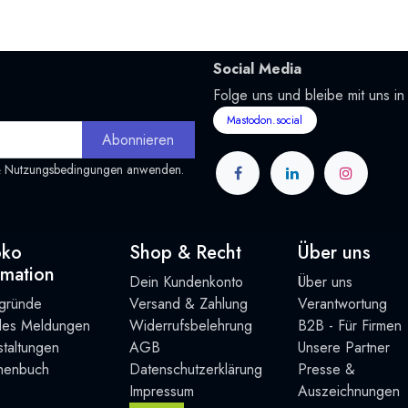
Social Media
Folge uns und bleibe mit uns in
Mastodon.social
Abonnieren
&
Nutzungsbedingungen
anwenden.
oko
Shop & Recht
Über uns
rmation
Dein Kundenkonto
Über uns
rgründe
Versand & Zahlung
Verantwortung
lles Meldungen
Widerrufsbelehrung
B2B - Für Firmen
taltung
en
AGB
Unsere Partner
henbuch
Datenschutzerklärung
Presse &
Impressum
Auszeichnungen