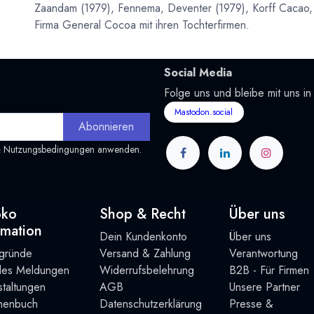
Zaandam (1979), Fennema, Deventer (1979), Korff Cacao, 
Firma General Cocoa mit ihren Tochterfirmen.
Social Media
Folge uns und bleibe mit uns in
Mastodon.social
Abonnieren
&
Nutzungsbedingungen
anwenden.
oko
Shop & Recht
Über uns
rmation
Dein Kundenkonto
Über uns
rgründe
Versand & Zahlung
Verantwortung
lles Meldungen
Widerrufsbelehrung
B2B - Für Firmen
taltung
en
AGB
Unsere Partner
henbuch
Datenschutzerklärung
Presse &