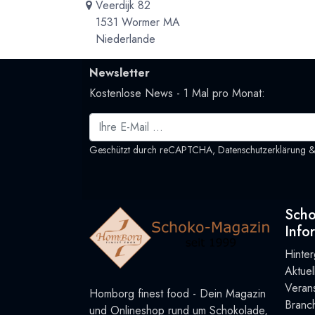
Veerdijk 82
1531 Wormer MA
Niederlande
Newsletter
Kostenlose News - 1 Mal pro Monat:
Geschützt durch reCAPTCHA,
Datenschutzerklärung
Sch
Info
Hinte
Aktue
Verans
Homborg finest food - Dein Magazin
Branc
und Onlineshop rund um Schokolade,