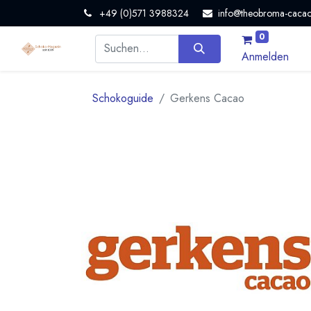
+49 (0)571 3988324
info@theobroma-cacao
0
Anmelden
Schokoguide
Gerkens Cacao