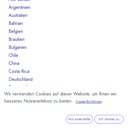
Argentinien
3
Australien
6
Bahrain
1
Belgien
55
Brasilien
13
Bulgarien
1
Chile
1
China
1
Costa Rica
2
Deutschland
245
Dänemark
9
Wir verwenden Cookies auf dieser Website, um Ihnen ein
Equador
7
besseres Nutzererlebnis zu bieten.
Cookie-Richtlinien
Estland
1
Fidschi-Inseln
1
Finnland
6
Nur essentielle
Ich stimme zu
Frankreich
79