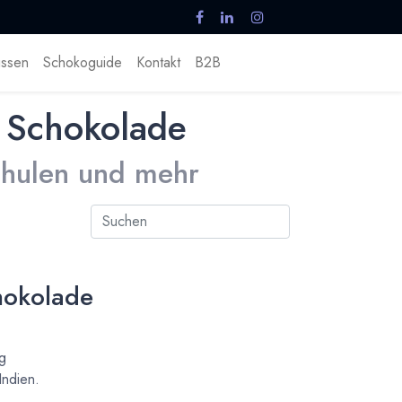
ssen
Schokoguide
Kontakt
B2B
 Schokolade
Schulen und mehr
hokolade
sg
Indien.