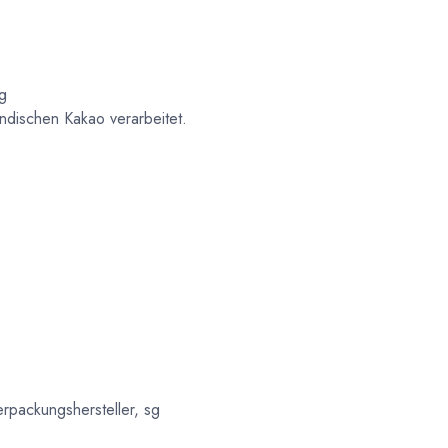
sg
indischen Kakao verarbeitet.
rpackungshersteller, sg