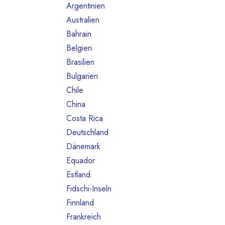
Argentinien
3
Australien
6
Bahrain
1
Belgien
55
Brasilien
13
Bulgarien
1
Chile
1
China
1
Costa Rica
2
Deutschland
245
Dänemark
9
Equador
7
Estland
1
Fidschi-Inseln
1
Finnland
6
Frankreich
79