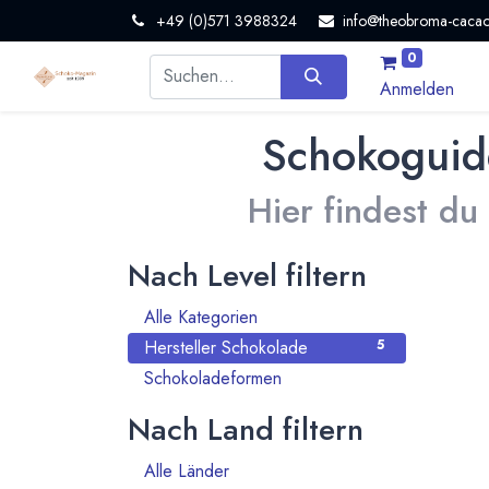
+49 (0)571 3988324
info@theobroma-cacao
0
Anmelden
Schokoguid
Hier findest du
Nach Level filtern
Alle Kategorien
6
Hersteller Schokolade
5
Schokoladeformen
1
Nach Land filtern
Alle Länder
911