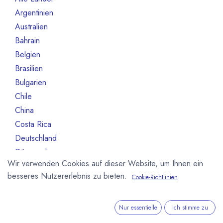
Argentinien
3
Australien
6
Bahrain
1
Belgien
55
Brasilien
13
Bulgarien
1
Chile
1
China
1
Costa Rica
2
Deutschland
245
Dänemark
9
Wir verwenden Cookies auf dieser Website, um Ihnen ein
Equador
7
besseres Nutzererlebnis zu bieten.
Cookie-Richtlinien
Estland
1
Fidschi-Inseln
1
Finnland
6
Nur essentielle
Ich stimme zu
Frankreich
79