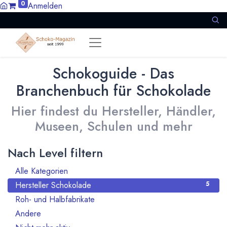
0
Anmelden
Schokoguide - Das
Branchenbuch für Schokolade
Hier findest du Hersteller, Händler,
Museen, Schulen und mehr
Nach Level filtern
Alle Kategorien
8
Hersteller Schokolade
5
Roh- und Halbfabrikate
1
Andere
1
1