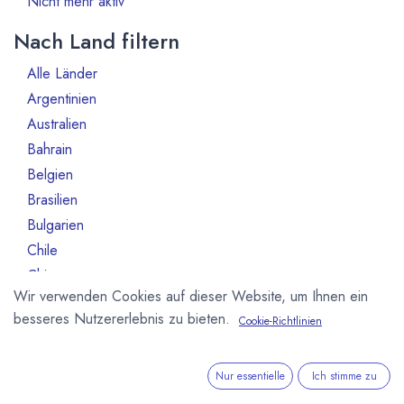
Nicht mehr aktiv
Nach Land filtern
Alle Länder
911
Argentinien
3
Australien
6
Bahrain
1
Belgien
55
Brasilien
13
Bulgarien
1
Chile
1
China
1
Wir verwenden Cookies auf dieser Website, um Ihnen ein
Costa Rica
2
besseres Nutzererlebnis zu bieten.
Cookie-Richtlinien
Deutschland
245
Dänemark
9
Equador
7
Nur essentielle
Ich stimme zu
Estland
1