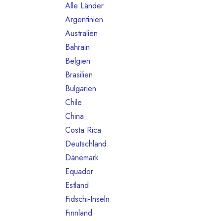
Alle Länder
911
Argentinien
3
Australien
6
Bahrain
1
Belgien
55
Brasilien
13
Bulgarien
1
Chile
1
China
1
Costa Rica
2
Deutschland
245
Dänemark
9
Equador
7
Estland
1
Fidschi-Inseln
1
Finnland
6