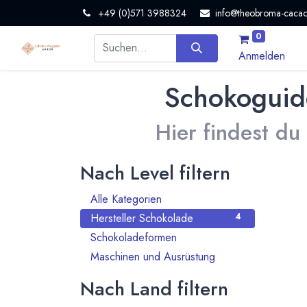
+49 (0)571 3988324
info@theobroma-cacao
0
Anmelden
Schokoguid
Hier findest du
Nach Level filtern
Alle Kategorien
7
Hersteller Schokolade
4
Schokoladeformen
1
Maschinen und Ausrüstung
2
Nach Land filtern