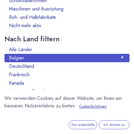
Schokoladeformen
Maschinen und Ausrüstung
3
Roh- und Halbfabrikate
6
Nicht mehr aktiv
2
Nach Land filtern
Alle Länder
21
Belgien
4
Deutschland
5
Frankreich
1
Kanada
2
Martinique (franz.)
1
Wir verwenden Cookies auf dieser Website, um Ihnen ein
Schweiz
2
besseres Nutzererlebnis zu bieten.
Cookie-Richtlinien
Spanien
2
USA - Vereinigte Staaten von Amerika
2
Vereinigtes Königreich
1
Nur essentielle
Ich stimme zu
Österreich
1