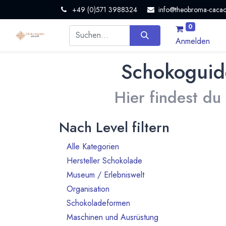
+49 (0)571 3988324
info@theobroma-cacao
0
Anmelden
Schokoguid
Hier findest du
Nach Level filtern
Alle Kategorien
80
Hersteller Schokolade
55
Museum / Erlebniswelt
4
Organisation
7
Schokoladeformen
3
Maschinen und Ausrüstung
3