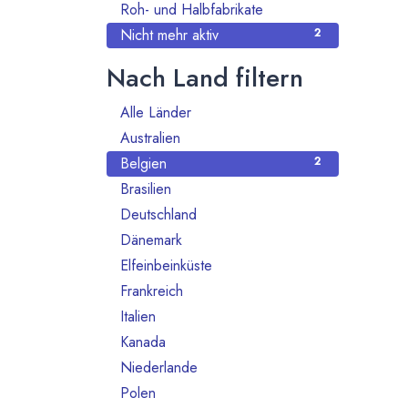
Roh- und Halbfabrikate
6
Nicht mehr aktiv
2
Nach Land filtern
Alle Länder
130
Australien
2
Belgien
2
Brasilien
2
Deutschland
61
Dänemark
2
Elfeinbeinküste
1
Frankreich
9
Italien
1
Kanada
1
Niederlande
2
Polen
2