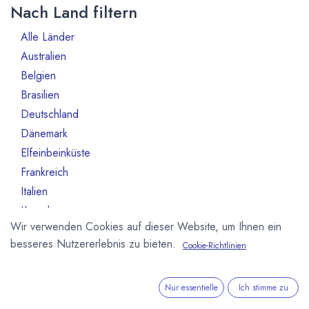
Nach Land filtern
Alle Länder
130
Australien
2
Belgien
2
Brasilien
2
Deutschland
61
Dänemark
2
Elfeinbeinküste
1
Frankreich
9
Italien
1
Kanada
1
Wir verwenden Cookies auf dieser Website, um Ihnen ein
Niederlande
2
besseres Nutzererlebnis zu bieten.
Cookie-Richtlinien
Polen
2
Schweden
1
Schweiz
16
Nur essentielle
Ich stimme zu
Singapur
1