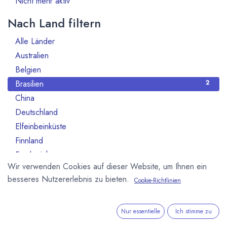
Nicht mehr aktiv
Nach Land filtern
Alle Länder
70
Australien
1
Belgien
7
Brasilien
2
China
1
Deutschland
12
Elfeinbeinküste
2
Finnland
1
Frankreich
8
Wir verwenden Cookies auf dieser Website, um Ihnen ein
Ghana
3
besseres Nutzererlebnis zu bieten.
Cookie-Richtlinien
Indonesien
1
Italien
4
Japan
1
Nur essentielle
Ich stimme zu
Kanada
1