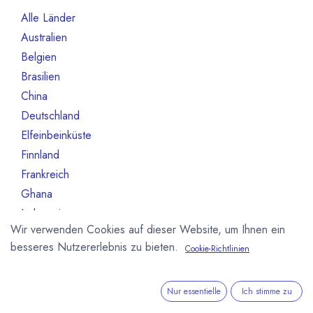
Alle Länder
70
Australien
1
Belgien
7
Brasilien
2
China
1
Deutschland
12
Elfeinbeinküste
2
Finnland
1
Frankreich
8
Ghana
3
Indonesien
1
Wir verwenden Cookies auf dieser Website, um Ihnen ein
Italien
4
besseres Nutzererlebnis zu bieten.
Cookie-Richtlinien
Japan
1
Kanada
1
Malaysien
2
Nur essentielle
Ich stimme zu
Mexiko
1