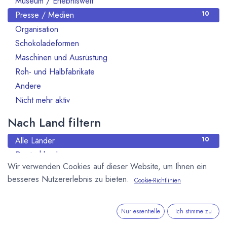
Museum / Erlebniswelt
Presse / Medien
10
Organisation
70
Schokoladeformen
14
Maschinen und Ausrüstung
47
Roh- und Halbfabrikate
66
Andere
13
Nicht mehr aktiv
130
Nach Land filtern
Alle Länder
10
Deutschland
3
Wir verwenden Cookies auf dieser Website, um Ihnen ein
Frankreich
2
besseres Nutzererlebnis zu bieten.
Cookie-Richtlinien
Niederlande
1
Schweiz
1
USA - Vereinigte Staaten von Amerika
1
Nur essentielle
Ich stimme zu
Vereinigtes Königreich
2