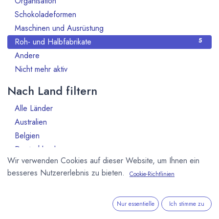
Organisation
Schokoladeformen
2
Maschinen und Ausrüstung
1
Roh- und Halbfabrikate
5
Andere
1
Nicht mehr aktiv
16
Nach Land filtern
Alle Länder
66
Australien
1
Belgien
6
Deutschland
26
Wir verwenden Cookies auf dieser Website, um Ihnen ein
Dominikanische Republik
2
besseres Nutzererlebnis zu bieten.
Cookie-Richtlinien
Elfeinbeinküste
1
Equador
4
Frankreich
1
Nur essentielle
Ich stimme zu
Ghana
1