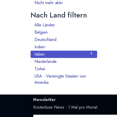
Nicht mehr aktiv
1
Nach Land filtern
Alle Länder
14
Belgien
3
Deutschland
4
Indien
1
Italien
1
Niederlande
2
Türkei
1
USA - Vereinigte Staaten von
2
Amerika
Newsletter
Kostenlose News - 1 Mal pro Monat: