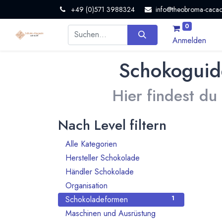
+49 (0)571 3988324
info@theobroma-cacao
0
Anmelden
Schokoguid
Hier findest du
Nach Level filtern
Alle Kategorien
56
Hersteller Schokolade
44
Händler Schokolade
1
Organisation
4
Schokoladeformen
1
Maschinen und Ausrüstung
5