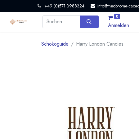
+49 (0)571 3988324
info@theobroma-cacao
0
Anmelden
Schokoguide
Harry London Candies