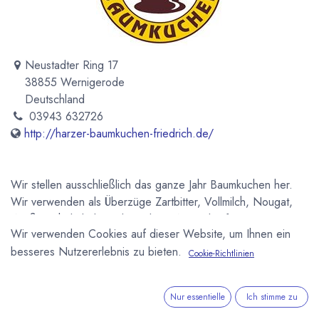
Neustadter Ring 17
38855 Wernigerode
Deutschland
03943 632726
http://harzer-baumkuchen-friedrich.de/
Wir stellen ausschließlich das ganze Jahr Baumkuchen her.
Wir verwenden als Überzüge Zartbitter, Vollmilch, Nougat,
Weiße Schokolade und Fondant. Wir verkaufen
Wir verwenden Cookies auf dieser Website, um Ihnen ein
Baumkuchenspitzen, -riegel, Halbringe, Vollringe mit Dekor
besseres Nutzererlebnis zu bieten.
und gekämmte Baumkuchen. Geschichte Aufbauend auf eine
Cookie-Richtlinien
alte Tradition von 1749 gründeten wir den Betrieb 1992 neu.
Unser großes und unterschiedliches Warensortiment findet
Nur essentielle
Ich stimme zu
man so schnell nicht wieder in der Welt. Viele