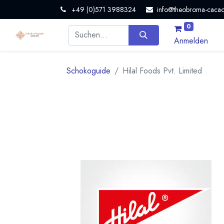
+49 (0)571 3988324
info@theobroma-cacao
0
Anmelden
Schokoguide
Hilal Foods Pvt. Limited