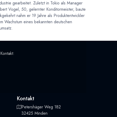
trie gearbeitet. Zuletzt in Tokio als Manager
ert Vogel, 50, gelernter Konditormeister, baute
ckgekehrt nahm er 19 Jahre als Produktentwickler
l am Wachstum eines bekannten deutschen
umsatz.
 Kontakt:
Kontakt
Petershäger Weg 182
32425 Minden