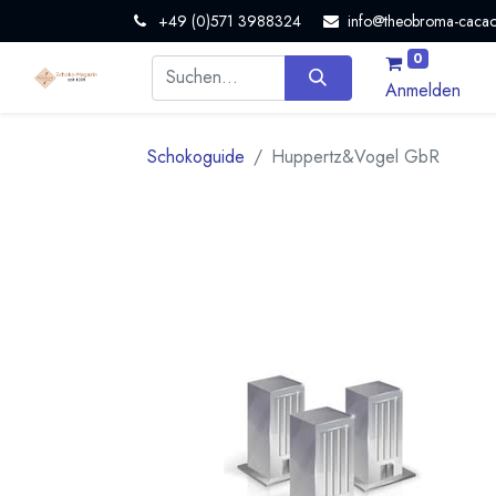
+49 (0)571 3988324
info@theobroma-cacao
0
Anmelden
Schokoguide
Huppertz&Vogel GbR