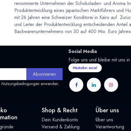
renommierte Unternehmen der Schokoladen- und Aroma Indus
Produktentwicklung eines japanischen Marktführers und Hub
mit 26 Jahren eine Schweizer Konditorei in Kairo auf. Zurü
und Leiter der Produktentwicklung entscheidenden Antei
Backwarenunternehmens von 30 auf 400 Mio. Euro Jahres
Social Media
Folge uns und bleibe mit uns in
Mastodon.social
Abonnieren
&
Nutzungsbedingungen
anwenden.
oko
Shop & Recht
Über uns
rmation
Dein Kundenkonto
Über uns
rgründe
Versand & Zahlung
Verantwortung