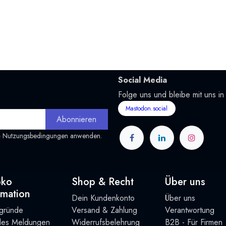
Social Media
Folge uns und bleibe mit uns in
Mastodon.social
Abonnieren
&
Nutzungsbedingungen
anwenden.
oko
Shop & Recht
Über uns
rmation
Dein Kundenkonto
Über uns
rgründe
Versand & Zahlung
Verantwortung
lles Meldungen
Widerrufsbelehrung
B2B - Für Firmen