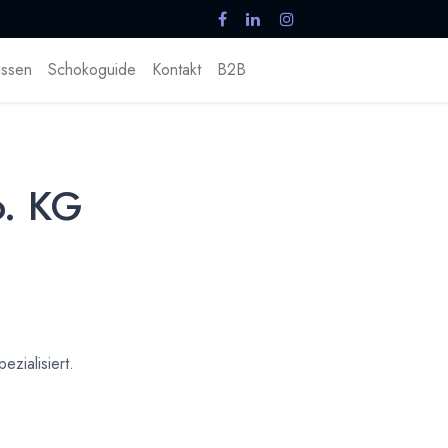
ssen
Schokoguide
Kontakt
B2B
o. KG
zialisiert.