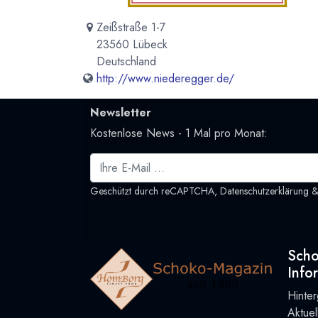
Zeißstraße 1-7
23560 Lübeck
Deutschland
http://www.niederegger.de/
Newsletter
Kostenlose News - 1 Mal pro Monat:
Geschützt durch reCAPTCHA,
Datenschutzerklärung
Sch
Info
Hinte
Aktue