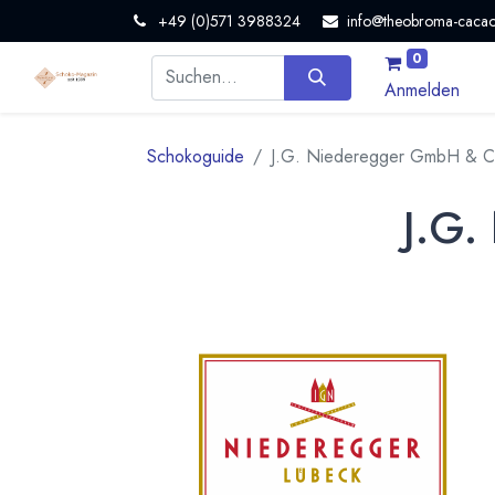
+49 (0)571 3988324
info@theobroma-cacao
0
Anmelden
Schokoguide
J.G. Niederegger GmbH & C
J.G.