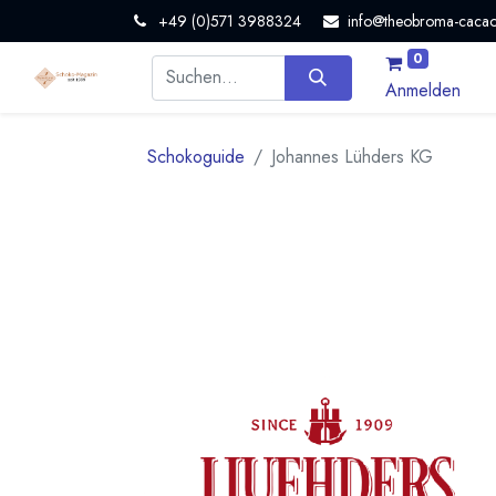
+49 (0)571 3988324
info@theobroma-cacao
0
Anmelden
Schokoguide
Johannes Lühders KG