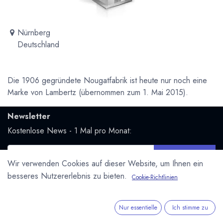
Nürnberg
Deutschland
Die 1906 gegründete Nougatfabrik ist heute nur noch eine
Marke von Lambertz (übernommen zum 1. Mai 2015).
Newsletter
Kostenlose News - 1 Mal pro Monat:
Abonnieren
Wir verwenden Cookies auf dieser Website, um Ihnen ein
Geschützt durch reCAPTCHA,
Datenschutzerklärung
&
besseres Nutzererlebnis zu bieten.
Cookie-Richtlinien
Nutzungsbedingungen
anwenden.
Social Media
Nur essentielle
Ich stimme zu
Folge uns und bleibe mit uns in Kontakt: