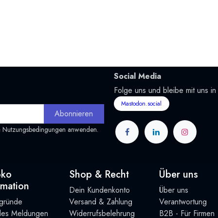
Social Media
Folge uns und bleibe mit uns in
Mastodon.social
Abonnieren
&
Nutzungsbedingungen
anwenden.
oko
Shop & Recht
Über uns
rmation
Dein Kundenkonto
Über uns
rgründe
Versand & Zahlung
Verantwortung
lles Meldungen
Widerrufsbelehrung
B2B - Für Firmen