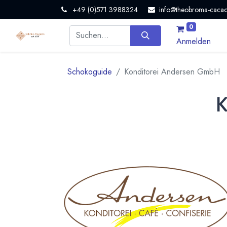
+49 (0)571 3988324
info@theobroma-cacao
0
Anmelden
Schokoguide
Konditorei Andersen GmbH
K