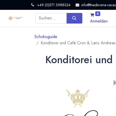
+49 (0)571 3988324
info@theobroma-cacao
0
Anmelden
Schokoguide
Konditorei und Café Cron & Lanz Andre
Konditorei un