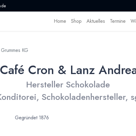
.de
Home
Shop
Aktuelles
Termine
Wi
as Grummes KG
d Café Cron & Lanz Andr
Hersteller Schokolade
Konditorei, Schokoladenhersteller, s
Gegründet 1876