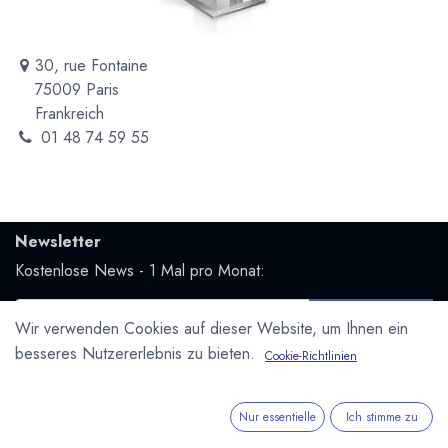
30, rue Fontaine
75009 Paris
Frankreich
01 48 74 59 55
Newsletter
Kostenlose News - 1 Mal pro Monat:
Abonnieren
Wir verwenden Cookies auf dieser Website, um Ihnen ein
Geschützt durch reCAPTCHA,
Datenschutzerklärung
&
besseres Nutzererlebnis zu bieten.
Cookie-Richtlinien
Nutzungsbedingungen
anwenden.
Social Media
Nur essentielle
Ich stimme zu
Folge uns und bleibe mit uns in Kontakt: