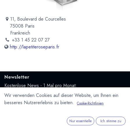
11, Boulevard de Courcelles
75008 Paris
Frankreich
+33 1 45 22 07 27
http://lapetiteroseparis.fr
Newsletter
Kostenlose News - 1 Mal pro Monat:
Wir verwenden Cookies auf dieser Website, um Ihnen ein
Abonnieren
besseres Nutzererlebnis zu bieten.
Cookie-Richtlinien
Geschützt durch reCAPTCHA,
Datenschutzerklärung
&
Nutzungsbedingungen
anwenden.
Nur essentielle
Ich stimme zu
Social Media