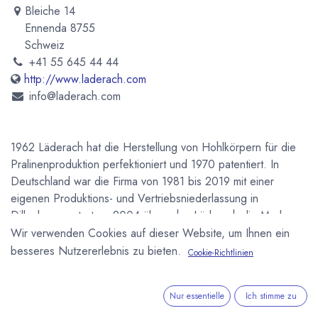
Bleiche 14
Ennenda 8755
Schweiz
+41 55 645 44 44
http://www.laderach.com
info@laderach.com
1962 Läderach hat die Herstellung von Hohlkörpern für die
Pralinenproduktion perfektioniert und 1970 patentiert. In
Deutschland war die Firma von 1981 bis 2019 mit einer
eigenen Produktions- und Vertriebsniederlassung in
Dillenburg vertreten. 2004 übernahm Läderach die Merkur
Confiserien AG in der Schweiz. Seit 2012 produziert
Wir verwenden Cookies auf dieser Website, um Ihnen ein
Läderach die eigene Schokolade von der Bohne an in einer
besseres Nutzererlebnis zu bieten.
Cookie-Richtlinien
neugebauten Frabrik in Bilten (Schweiz).
Nur essentielle
Ich stimme zu
Newsletter