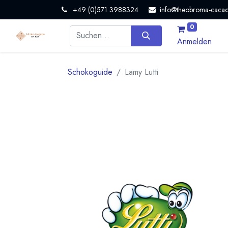
+49 (0)571 3988324
info@theobroma-cacao
0
Anmelden
Schokoguide
Lamy Lutti