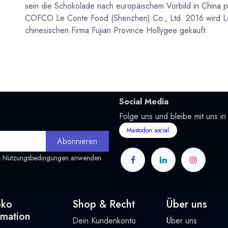
sein die Schokolade nach europäischem Vorbild in China pr
COFCO Le Conte Food (Shenzhen) Co., Ltd. 2016 wird Le
chinesischen Firma Fujian Province Hollygee gekauft.
Social Media
Folge uns und bleibe mit uns in
Mastodon.social
Abonnieren
&
Nutzungsbedingungen
anwenden.
oko
Shop & Recht
Über uns
rmation
Dein Kundenkonto
Über uns