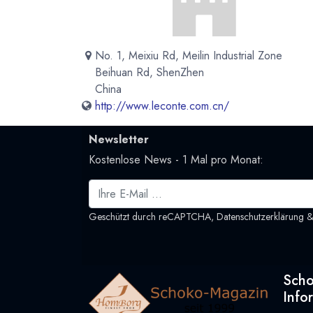
No. 1, Meixiu Rd, Meilin Industrial Zone
Beihuan Rd, ShenZhen
China
http://www.leconte.com.cn/
Newsletter
Kostenlose News - 1 Mal pro Monat:
Geschützt durch reCAPTCHA,
Datenschutzerklärung
Sch
Info