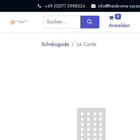
+49 (0)571 3988324
info@theobroma-cacao
0
Anmelden
Schokoguide
Le Conte