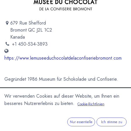
679 Rue Shefford
Bromont QC J2L 1C2
Kanada
+1 450-534-3893
https://www.lemuseeduchocolatdelaconfiseriebromont.com
Gegründet 1986 Museum für Schokolade und Confiserie.
Newsletter
Wir verwenden Cookies auf dieser Website, um Ihnen ein
Kostenlose News - 1 Mal pro Monat:
besseres Nutzererlebnis zu bieten.
Cookie-Richtlinien
Abonnieren
Nur essentielle
Ich stimme zu
Geschützt durch reCAPTCHA,
Datenschutzerklärung
&