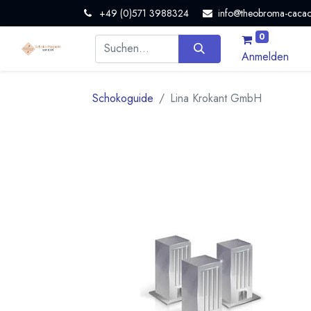
+49 (0)571 3988324
info@theobroma-cacao
0
Anmelden
Schokoguide
Lina Krokant GmbH