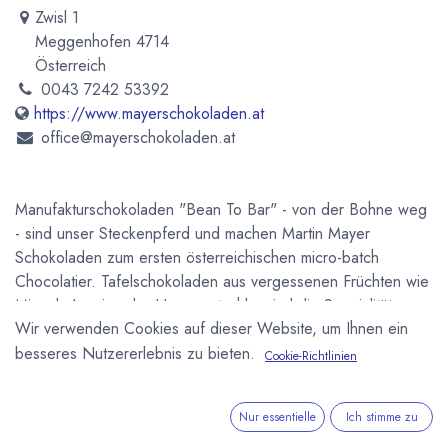
Zwisl 1
Meggenhofen 4714
Österreich
0043 7242 53392
https://www.mayerschokoladen.at
office@mayerschokoladen.at
Manufakturschokoladen "Bean To Bar" - von der Bohne weg
- sind unser Steckenpferd und machen Martin Mayer
Schokoladen zum ersten österreichischen micro-batch
Chocolatier. Tafelschokoladen aus vergessenen Früchten wie
Mispel, Aronia oder Hauszwetschke sind die Spezialität von
Wir verwenden Cookies auf dieser Website, um Ihnen ein
Meister Martin Mayer. In unseren Schokoladen wird der
Geschmack der Frucht ohne Hilfsstoffe und Aromen auf
besseres Nutzererlebnis zu bieten.
Cookie-Richtlinien
schonende Weise erhalten. Mit unserem speziellen
Verfahren haben wir eine Schokolade aus alten Apfelsorten
Nur essentielle
Ich stimme zu
kreiert, welche sich aufgrund eines besonders hohen