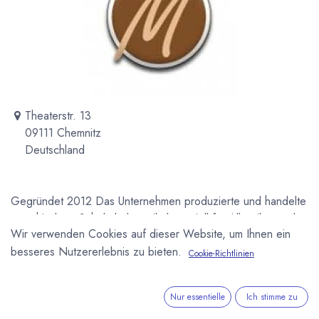
Theaterstr. 13
09111 Chemnitz
Deutschland
Gegründet 2012 Das Unternehmen produzierte und handelte
verschiedene Schokoladenartikel speziell für Allergiker und
Wir verwenden Cookies auf dieser Website, um Ihnen ein
wurde im Frühjahr 2019 wieder geschlossen.
besseres Nutzererlebnis zu bieten.
Cookie-Richtlinien
Newsletter
Kostenlose News - 1 Mal pro Monat:
Nur essentielle
Ich stimme zu