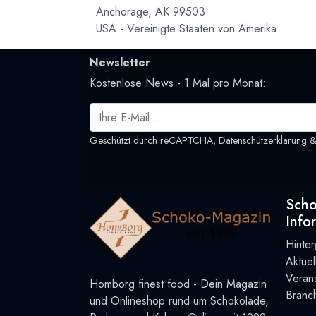
Anchorage, AK 99503
USA - Vereinigte Staaten von Amerika
Newsletter
Kostenlose News - 1 Mal pro Monat:
Geschützt durch reCAPTCHA,
Datenschutzerklärung
Sch
Info
Hinte
Aktue
Verans
Homborg finest food - Dein Magazin
Branc
und Onlineshop rund um Schokolade,