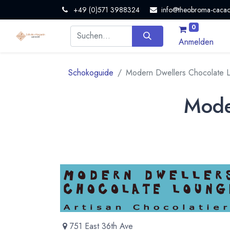
+49 (0)571 3988324
info@theobroma-cacao
0
Anmelden
Schokoguide
Modern Dwellers Chocolate 
Mode
751 East 36th Ave