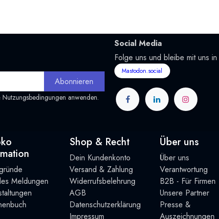
Social Media
Folge uns und bleibe mit uns in
Mastodon.social
Abonnieren
&
Nutzungsbedingungen
anwenden.
oko
Shop & Recht
Über uns
rmation
Dein Kundenkonto
Über uns
rgründe
Versand & Zahlung
Verantwortung
lles Meldungen
Widerrufsbelehrung
B2B - Für Firmen
taltung
en
AGB
Unsere Partner
henbuch
Datenschutzerklärung
Presse &
Impressum
Auszeichnungen