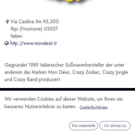
Via Casilina Km 93,300
Ripi (Frosinone) 03027
Italien
http://www.mondesir.it
Gegründet 1989 Italienischer Süßwarenhersteller der unter
anderem die Marken Mon Désir, Crazy Zodiac, Crazy Jungle
und Crazy Band produziert.
Newsletter
Wir verwenden Cookies auf dieser Website, um Ihnen ein
Kostenlose News - 1 Mal pro Monat:
besseres Nutzererlebnis zu bieten.
Cookie-Richtlinien
Abonnieren
Nur essentielle
Ich stimme zu
Geschützt durch reCAPTCHA,
Datenschutzerklärung
&
Nutzungsbedingungen
anwenden.