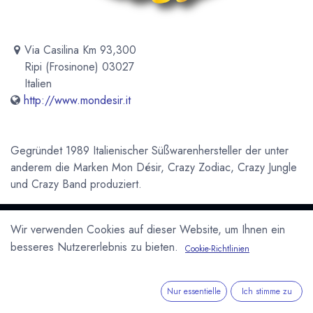
Via Casilina Km 93,300
Ripi (Frosinone) 03027
Italien
http://www.mondesir.it
Gegründet 1989 Italienischer Süßwarenhersteller der unter
anderem die Marken Mon Désir, Crazy Zodiac, Crazy Jungle
und Crazy Band produziert.
Newsletter
Wir verwenden Cookies auf dieser Website, um Ihnen ein
Kostenlose News - 1 Mal pro Monat:
besseres Nutzererlebnis zu bieten.
Cookie-Richtlinien
Abonnieren
Nur essentielle
Ich stimme zu
Geschützt durch reCAPTCHA,
Datenschutzerklärung
&
Nutzungsbedingungen
anwenden.