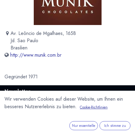
Av. Leôncio de Mgalhaes, 1658
Jd. Sao Paulo
Brasilien
http://www.munik.com.br
Gegründet 1971
Newsletter
Wir verwenden Cookies auf dieser Website, um Ihnen ein
Kostenlose News - 1 Mal pro Monat:
besseres Nutzererlebnis zu bieten.
Cookie-Richtlinien
Abonnieren
Geschützt durch reCAPTCHA,
Datenschutzerklärung
&
Nur essentielle
Ich stimme zu
Nutzungsbedingungen
anwenden.