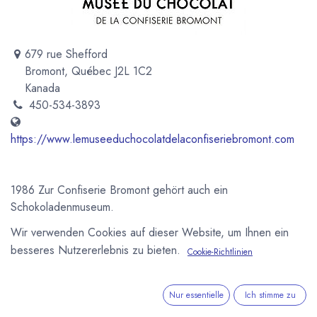
679 rue Shefford
Bromont, Québec J2L 1C2
Kanada
450-534-3893
https://www.lemuseeduchocolatdelaconfiseriebromont.com
1986 Zur Confiserie Bromont gehört auch ein
Schokoladenmuseum.
Wir verwenden Cookies auf dieser Website, um Ihnen ein
Newsletter
besseres Nutzererlebnis zu bieten.
Cookie-Richtlinien
Kostenlose News - 1 Mal pro Monat:
Abonnieren
Nur essentielle
Ich stimme zu