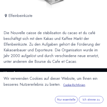
Elfeinbeinküste
Die Nouvelle caisse de stabilisation du cacao et du café
beschäftigt sich mit dem Kakao und Kaffee Markt der
Elfenbeinküste. Zu den Aufgaben gehört die Förderung der
Kakaoanbauer und Exporteure. Die Organisation wurde im
Jahr 2000 aufgelöst und durch verschiedene neue ersetzt,
unter anderem die Bourse du Cafe et Cacao.
Newsletter
Wir verwenden Cookies auf dieser Website, um Ihnen ein
Kostenlose News - 1 Mal pro Monat:
besseres Nutzererlebnis zu bieten.
Cookie-Richtlinien
Abonnieren
Geschützt durch reCAPTCHA,
Datenschutzerklärung
&
Nur essentielle
Ich stimme zu
Nutzungsbedingungen
anwenden.