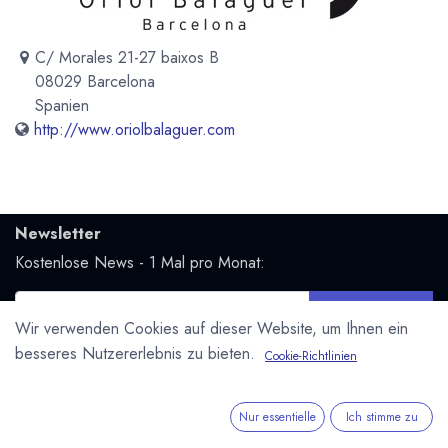
C/ Morales 21-27 baixos B
08029 Barcelona
Spanien
http://www.oriolbalaguer.com
Newsletter
Kostenlose News - 1 Mal pro Monat:
Abonnieren
Wir verwenden Cookies auf dieser Website, um Ihnen ein
Geschützt durch reCAPTCHA,
Datenschutzerklärung
&
besseres Nutzererlebnis zu bieten.
Cookie-Richtlinien
Nutzungsbedingungen
anwenden.
Social Media
Nur essentielle
Ich stimme zu
Folge uns und bleibe mit uns in Kontakt: