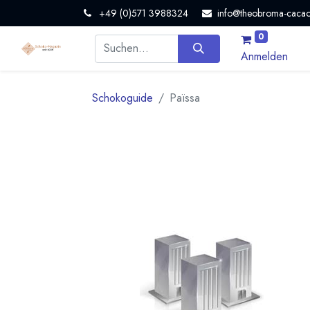
+49 (0)571 3988324
info@theobroma-cacao
0
Anmelden
Schokoguide
Païssa