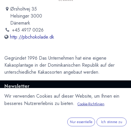
Ørsholtvej 35
Helsingør 3000
Dänemark
+45 4917 0026
http://pbchokolade.dk
Gegründet 1996 Das Unternehmen hat eine eigene
Kakaoplantage in der Dominikanischen Republik auf der
unterschiedliche Kakaosorten angebaut werden.
Newsletter
Kostenlose News - 1 Mal pro Monat:
Wir verwenden Cookies auf dieser Website, um Ihnen ein
besseres Nutzererlebnis zu bieten.
Cookie-Richtlinien
Abonnieren
Geschützt durch reCAPTCHA,
Datenschutzerklärung
&
Nur essentielle
Ich stimme zu
Nutzungsbedingungen
anwenden.